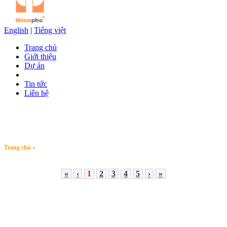
English
|
Tiếng việt
Trang chủ
Giới thiệu
Dự án
Tin tức
Liên hệ
Trang chủ »
«
‹
1
2
3
4
5
›
»