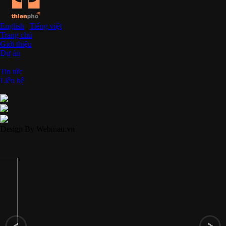
English
|
Tiếng việt
Trang chủ
Giới thiệu
Dự án
Tin tức
Liên hệ
Design By Webmau.vn